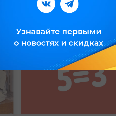
Страница
Страница
Вконтакте
Telegram
открывается
открывается
в
в
Узнавайте первыми
новом
новом
о новостях и скидках
окне
окне