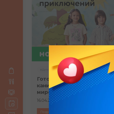
#Детский Мир
Готовимся к незабываемы
каникулам с «Детским
миром»!
16.04.2026
Подробнее