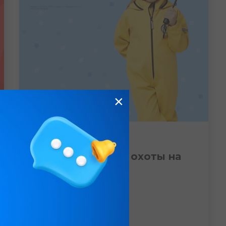
×
#Детский Мир
Объявляем сезон охоты на
весенние ручьи!
30.03.2026
Подробнее