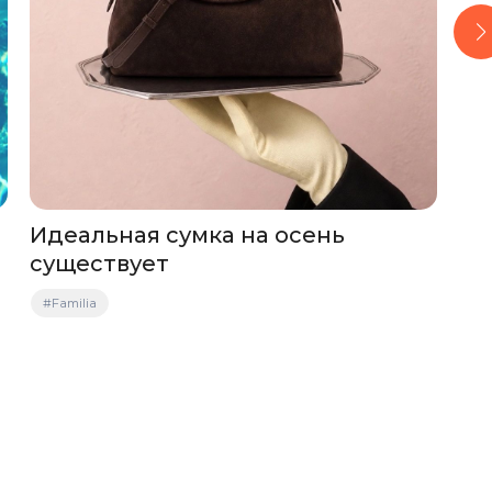
Идеальная сумка на осень
Бы
существует
#С
#Familia