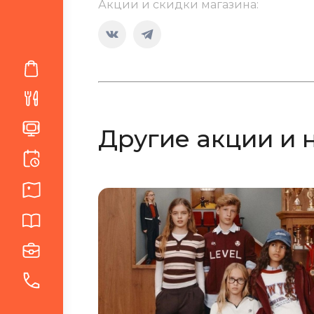
Акции и скидки магазина:
Страница
Страница
Вконтакте
Telegram
открывается
открывается
в
в
новом
новом
Другие акции и 
окне
окне