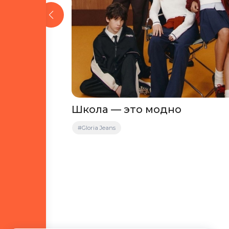
 это
Школа — это модно
за
#Gloria Jeans