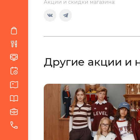
Акции и скидки магазина:
Страница
Страница
Вконтакте
Telegram
открывается
открывается
в
в
новом
новом
Другие акции и 
окне
окне