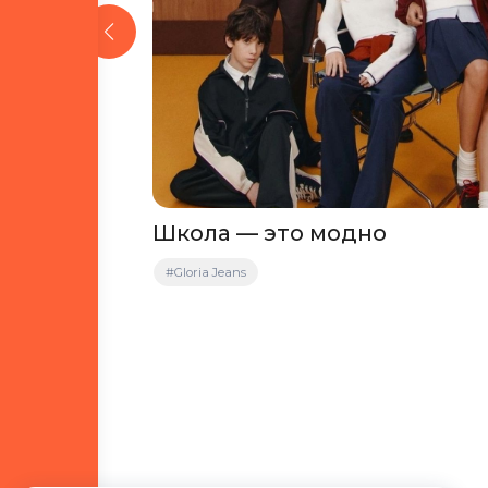
 это
Школа — это модно
за
#Gloria Jeans