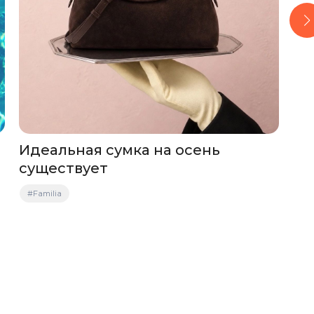
Идеальная сумка на осень
Бы
существует
#С
#Familia