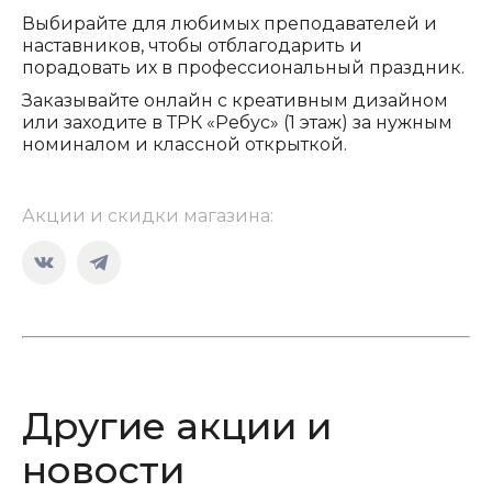
Выбирайте для любимых преподавателей и
наставников, чтобы отблагодарить и
порадовать их в профессиональный праздник.
Заказывайте онлайн с креативным дизайном
или заходите в ТРК «Ребус» (1 этаж) за нужным
номиналом и классной открыткой.
Акции и скидки магазина:
Страница
Страница
Вконтакте
Telegram
открывается
открывается
в
в
новом
новом
Другие акции и
окне
окне
новости