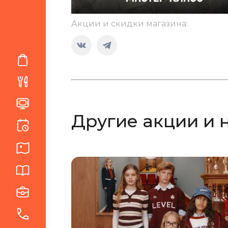
Акции и скидки магазина:
Страница
Страница
Вконтакте
Telegram
открывается
открывается
в
в
новом
новом
Другие акции и 
окне
окне