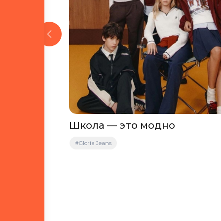
 это
Школа — это модно
за
#Gloria Jeans