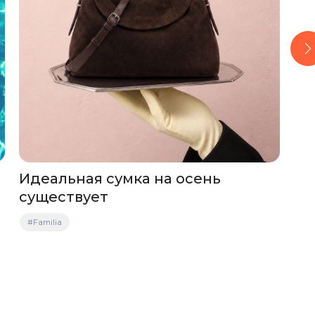
Идеальная сумка на осень
Бы
существует
#С
#Familia