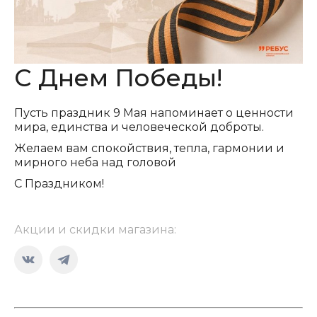
С Днем Победы!
Пусть праздник 9 Мая напоминает о ценности
мира, единства и человеческой доброты.
Желаем вам спокойствия, тепла, гармонии и
мирного неба над головой
С Праздником!
Акции и скидки магазина:
Страница
Страница
Вконтакте
Telegram
открывается
открывается