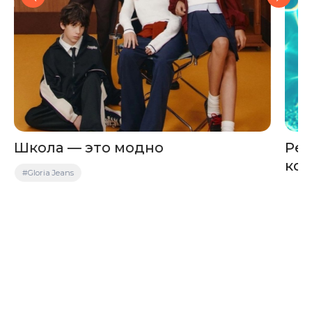
Школа — это модно
Рец
кок
#Gloria Jeans