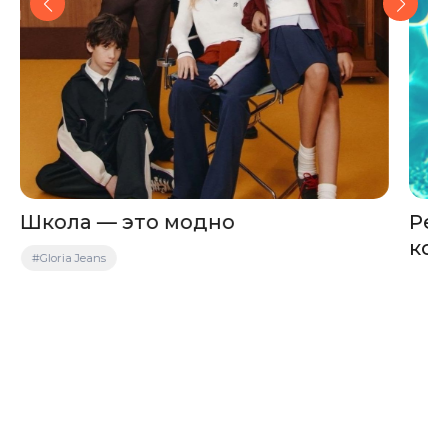
Школа — это модно
Рец
кок
#Gloria Jeans