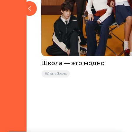
 это
Школа — это модно
за
#Gloria Jeans