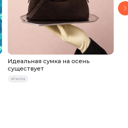
Идеальная сумка на осень
Бы
существует
#С
#Familia