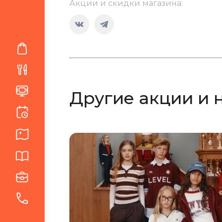
Акции и скидки магазина:
Страница
Страница
Вконтакте
Telegram
открывается
открывается
в
в
новом
новом
Другие акции и 
окне
окне